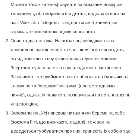
Можете також зателефонувати за вказаним номером
телефону і, обговоривши всі деталі, надіслати його на
наш Viber або Telegram: там, протягом 5 хвилин, ви
отримаєте попередню оцінку свого авто;
Опис та діагностика. Наші фахівці виїжджають на
домовлене раніше місце та час, після чого проводять
огляд зовнішніх і внутрішніх характеристик машини.
Звертаємо увагу на стан і працездатність механізмів.
Зазначимо, що приймемо авто з абсолютно будь-якого
зламання та “хворими” місцями, (про це згадаємо
нижче), однак, їх наявність позначиться на встановленні
кінцевої ціни;
Оформлення. Усі паперові питання ми беремо на себе
(зокрема й ті, що виникають надалі), тож вам не
доведеться турбуватися про них; принесіть із собою такі