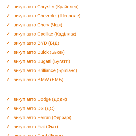
викуп авто Chrysler (Крайслер)
викуп авто Chevrolet (Шевроле)
викуп авто Chery (Чері)
викуп авто Cadillac (Каділлак)
викуп авто BYD (БІД)
викуп авто Buick (Бьюїк)
викуп авто Bugatti (Бугатті)
викуп авто Brilliance (Бріліанс)
викуп авто BMW (БМВ)
викуп авто Dodge (Додж)
викуп авто DS (ДС)
викуп авто Ferrari (Феррарі)
викуп авто Fiat (Фіат)
викуп авто Ford (Форд)