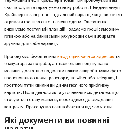
Терміновий викуп Крайслер в Києві. Ми пропонуємо вам
свої послуги та гарантуємо якісну роботу. Швидкий викуп
Крайслер позачергово – ідеальний варіант, якщо ви хочете
отримати гроші за авто в лічені години. Оперативно
виконуємо поетапний план дій і видаємо гроші замовнику
готівкою або на банківський рахунок (ви самі вибираєте
зручний для себе варіант).
Пропонуємо безоплатний
виїзд оцінювача за адресою
та
евакуатора за потреби, а також онлайн-оцінку вашої
машини: достатньо надіслати нашим співробітникам фото
пропонованого вами транспорту на Viber або Telegram, і
протягом п’яти хвилин ви дізнаєтеся його приблизну
вартість. Після діагностик та уточнення всіх деталей, що
стосуються стану машини, переходимо до складання
контракту. Враховуємо ваші побажання під час угоди.
Які документи ви повинні
надати