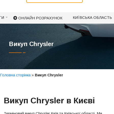
ГИ
КИЇВСЬКА ОБЛАСТЬ
ОНЛАЙН РОЗРАХУНОК
Викуп Chrysler
Головна сторінка
»
Викуп Chrysler
Викуп Chrysler в Києві
Терміновий викуп Chrysler Київ та Київської області. Ми