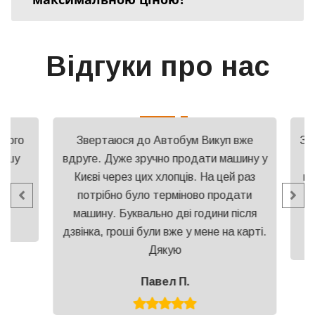
Відгуки про нас
вого
Звертаюся до Автобум Викуп вже
Звер
ошу
вдруге. Дуже зручно продати машину у
К
Києві через цих хлопців. На цей раз
маш
потрібно було терміново продати
машину. Буквально дві години після
дзвінка, гроші були вже у мене на карті.
Дякую
Павел П.