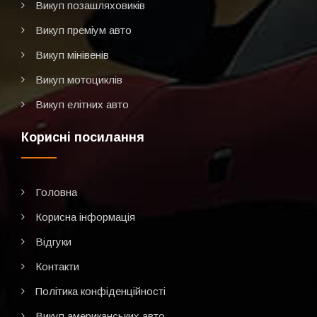
Викуп позашляховиків
Викуп преміум авто
Викуп мінівенів
Викуп мотоциклів
Викуп елітних авто
Корисні посилання
Головна
Корисна інформація
Відгуки
Контакти
Політика конфіденційності
Викуп американських авто