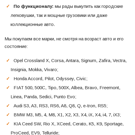
По функционалу:
мы рады выкупить как городские
легковушки, так и мощные грузовики или даже
коллекционные авто.
Мы покупаем все марки, не смотря на возраст авто и его
состояние:
Opel Crossland X, Corsa, Antara, Signum, Zafira, Vectra,
Insignia, Mokka, Vivaro;
Honda Accord, Pilot, Odyssey, Civic;
FIAT 500, 500C, Tipo, 500X, Albea, Bravo, Freemont,
Linea, Panda, Sedici, Punto Evo;
Audi S3, A3, RS3, RS6, A8, Q8, Q, e-tron, RS5;
BMW M3, M5, 4, M8, X1, X2, X3, X4, iX, X4, i4, 7, iX3;
KIA Ceed SW, Rio X, XCeed, Cerato, K5, K9, Sportage,
ProCeed, EV9, Telluride;