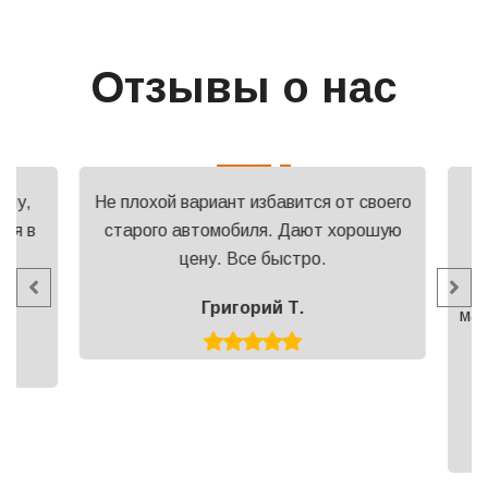
Отзывы о нас
ну,
Не плохой вариант избавится от своего
О
ся в
старого автомобиля. Дают хорошую
в
цену. Все быстро.
ма
эт
Григорий Т.
маши
д