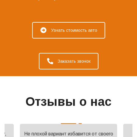
Узнать стоимость авто
Заказать звонок
Отзывы о нас
ну,
Не плохой вариант избавится от своего
О