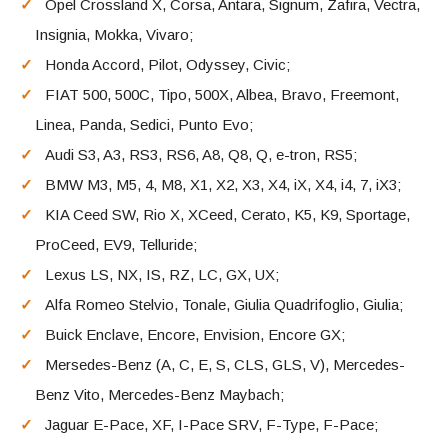
Opel Crossland X, Corsa, Antara, Signum, Zafira, Vectra,
Insignia, Mokka, Vivaro;
Honda Accord, Pilot, Odyssey, Civic;
FIAT 500, 500C, Tipo, 500X, Albea, Bravo, Freemont,
Linea, Panda, Sedici, Punto Evo;
Audi S3, A3, RS3, RS6, A8, Q8, Q, e-tron, RS5;
BMW M3, M5, 4, M8, X1, X2, X3, X4, iX, X4, i4, 7, iX3;
KIA Ceed SW, Rio X, XCeed, Cerato, K5, K9, Sportage,
ProCeed, EV9, Telluride;
Lexus LS, NX, IS, RZ, LC, GX, UX;
Alfa Romeo Stelvio, Tonale, Giulia Quadrifoglio, Giulia;
Buick Enclave, Encore, Envision, Encore GX;
Mersedes-Benz (A, C, E, S, CLS, GLS, V), Mercedes-
Benz Vito, Mercedes-Benz Maybach;
Jaguar E-Pace, XF, I-Pace SRV, F-Type, F-Pace;