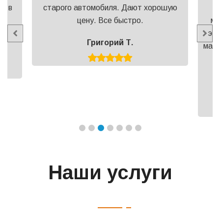
ся в
старого автомобиля. Дают хорошую
в
цену. Все быстро.
ма
эт
Григорий Т.
маши
д
Наши услуги